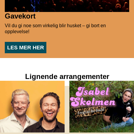
Gavekort
Vil du gi noe som virkelig blir husket – gi bort en
opplevelse!
LES MER HER
Lignende arrangementer