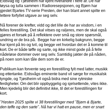
Eidsvåg og Tjøstheim har kjent hverandre i flere år. De har
tøysa og tulla sammen i Radioresepsjonen, og Bjørn har
gjestet Bjartes TV-serie Presten, der han blant annet spilte en
lettere forfyllet utgave av seg selv.
Nå forener de krefter, vidd og det lille de har av visdom, i en
felles forestilling. Det skal vitses og raljeres, men de skal også
gjøres et forsøk på å reflektere over små og store spørsmål,
undring er de bra på. Begge har en kirkelig bakgrunn, begge
har kjent på tro og tvil, og begge vet hvordan det er å komme til
kort. De er både tøffe og sarte, og ikke minst gode på å felle
nådeløse dommer over seg selv. Samtidig jakter de på nåden,
på noen som kan tåle dem som de er.
Publikum kan forvente seg en forestilling fylt med latter, musikk
og ettertanke. Eidsvågs eminente band vil sørge for musikalsk
tyngde, og Tjøstheim vil også bidra med sine rytmiske
ferdigheter. Om det blir oppbyggelig og sjelsettende, vites ikke.
Men kjedelig blir det definitivt ikke, til det er forestillingen for
kort.
"Høsten 2025 spilte vi 38 forestillinger med "Bjørn & Bjarte,
den tøffe og den sarte". Nå har vi hatt en pause, men er snart