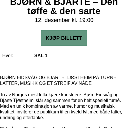
BJØRN & BJARTE – Den
tøffe & den sarte
12. desember kl. 19:00
KJØP BILLETT
Hvor:
SAL 1
BJØRN EIDSVÅG OG BJARTE TJØSTHEIM PÅ TURNÉ –
LATTER, MUSIKK OG ET STREIF AV NÅDE
To av Norges mest folkekjære kunstnere, Bjørn Eidsvåg og
Bjarte Tjøstheim, slår seg sammen for en helt spesiell turné.
Med en unik kombinasjon av varme, humor og musikalsk
kvalitet, inviterer de publikum til en kveld fylt med både latter,
undring og ettertanke.