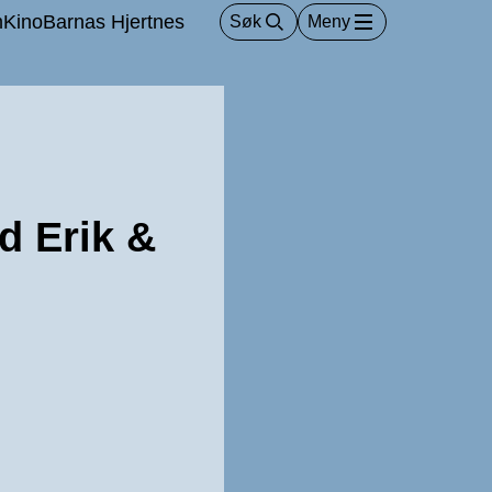
m
Kino
Barnas Hjertnes
Søk
Meny
d Erik &