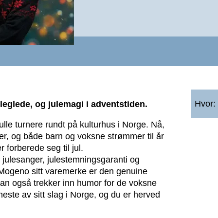
Hvor:
juleglede, og julemagi i adventstiden.
lle turnere rundt på kulturhus i Norge. Nå,
der, og både barn og voksne strømmer til år
r forberede seg til jul.
mt julesanger, julestemningsgaranti og
k Mogeno sitt varemerke er den genuine
an også trekker inn humor for de voksne
este av sitt slag i Norge, og du er herved