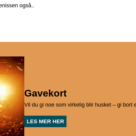
lenissen også..
Gavekort
Vil du gi noe som virkelig blir husket – gi bort
LES MER HER