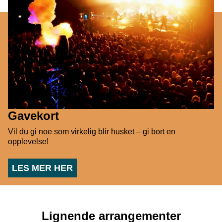
Gavekort
Vil du gi noe som virkelig blir husket – gi bort en
opplevelse!
LES MER HER
Lignende arrangementer