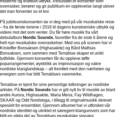
moderne og kraftfullt uttrykk. Resultatet er konserter som
overrasker, berører og gir publikum en opplevelse langt utover
det man forventer av et kor.
På jubileumskonserten tar vi deg med på vår musikalske reise
– fra de første tonene i 2016 til dagens kunstneriske uttrykk og
videre mot det som venter. Du får høre musikk fra vårt
debutalbum
Nordic Sounds
, favoritter fra de siste ti årene og
helt nye musikalske overraskelser. Med oss på scenen har vi
Kristoffer Bonsaksen (Highasakite) og Bård Mathias
Bonsaksen, som sammen med Terrablue skaper et unikt
lydbilde. Gjennom konserten får du oppleve tøffe
poparrangementer, øyeblikk av improvisasjon og vakre
nordiske klanglandskap – alt fremført med den nærheten og
energien som har blitt Terrablues varemerke.
Terrablue er kjent for sine personlige tolkninger av nordiske
artister. På
Nordic Sounds
har vi gitt nytt liv til musikk av blant
andre Aurora, Highasakite, Maria Mena, Fay Wildhagen,
SKAAR og Odd Nordstoga, i tillegg til originalmusikk skrevet
spesielt for ensemblet. Gjennom albumet har vi utforsket vår
nordiske identitet og utviklet et særegent klangunivers som har
blitt en viktig del av Terrablues musikalske signatur.