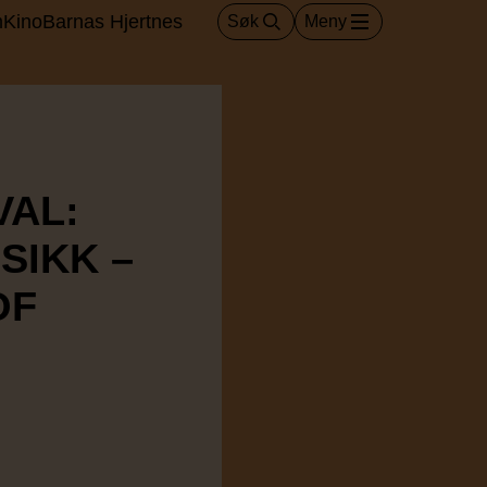
m
Kino
Barnas Hjertnes
Søk
Meny
VAL:
SIKK –
OF