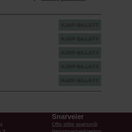
KJØP BILLETT
KJØP BILLETT
KJØP BILLETT
KJØP BILLETT
KJØP BILLETT
s
Snarveier
us
Ofte stilte spørsmål
n 3
Personvernerklæring