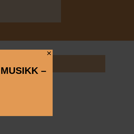
Midtåsen
 MUSIKK –