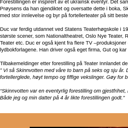
Forestillingen er inspirert av et ukrainsk eventyr. Det sa
Prøysens da han gjendiktet og oversatte dette i boka, Sk
med stor innlevelse og byr på fortellerteater på sitt beste
Duc var ferdig utdannet ved Statens Teaterhøgskole i 19
største scener, som Nationaltheatret, Oslo Nye Teater, R
Teater etc. Duc er også kjent fra flere TV –produksjoner
lydbokforlagene. Han driver også eget firma, Gut og kar
Tilbakemeldinger etter forestilling på Teater Innlandet 
” Vi så Skinnvotten med våre to barn på seks og sju år
fortellerglede, høyt tempo og fiffige vekslinger. Gøy for
“Skinnvotten var en eventyrlig forestilling om gjestfri
Både jeg og min datter på 4 år likte forestillingen godt."