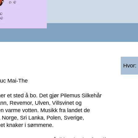
Hvor:
 Duc Mai-The
ner et sted å bo. Det gjør Pilemus Silkehår
n, Revemor, Ulven, Villsvinet og
en varme votten. Musikk fra landet de
a Norge, Sri Lanka, Polen, Sverige,
 det knaker i sømmene.