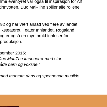
mme eventyret var også til inspirasjon for Alf
innvotten. Duc Mai-The spiller alle rollene
.
92 og har vært ansatt ved flere av landet
iksteateret, Teater Innlandet, Rogaland
 og er også en mye brukt innleser for
 produksjon.
desember 2015:
. Duc Mai-The imponerer med stor
 både barn og voksne."
het, med morsom dans og spennende musikk!