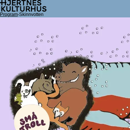
Hopp
til
innhold
Program
-
Skinnvotten