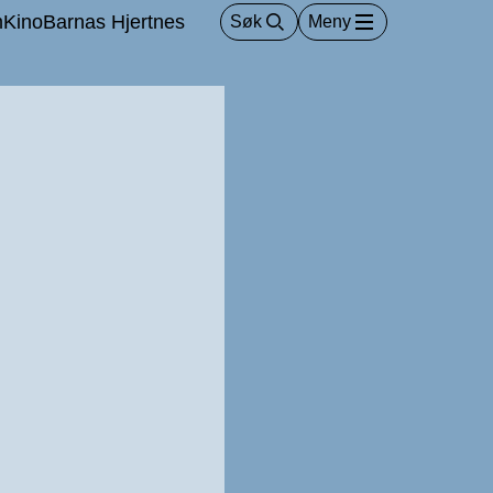
m
Kino
Barnas Hjertnes
Søk
Meny