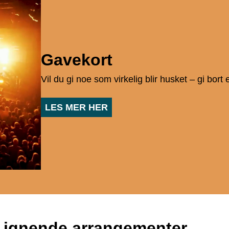
Gavekort
Vil du gi noe som virkelig blir husket – gi bort
LES MER HER
Lignende arrangementer