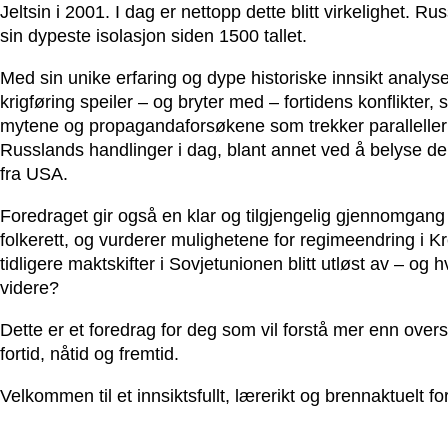
Jeltsin i 2001. I dag er nettopp dette blitt virkelighet. Ru
sin dypeste isolasjon siden 1500 tallet.
Med sin unike erfaring og dype historiske innsikt analys
krigføring speiler – og bryter med – fortidens konflikter
mytene og propagandaforsøkene som trekker paralleller
Russlands handlinger i dag, blant annet ved å belyse d
fra USA.
Foredraget gir også en klar og tilgjengelig gjennomga
folkerett, og vurderer mulighetene for regimeendring i Kre
tidligere maktskifter i Sovjetunionen blitt utløst av – og 
videre?
Dette er et foredrag for deg som vil forstå mer enn ov
fortid, nåtid og fremtid.
Velkommen til et innsiktsfullt, lærerikt og brennaktuelt f