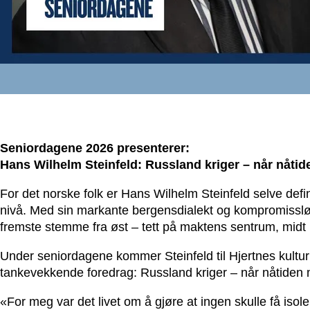
Seniordagene 2026 presenterer:
Hans Wilhelm Steinfeld: Russland kriger – når nåtid
For det norske folk er Hans Wilhelm Steinfeld selve defin
nivå. Med sin markante bergensdialekt og kompromissløse
fremste stemme fra øst – tett på maktens sentrum, midt 
Under seniordagene kommer Steinfeld til Hjertnes kultu
tankevekkende foredrag: Russland kriger – når nåtiden m
«For meg var det livet om å gjøre at ingen skulle få isol