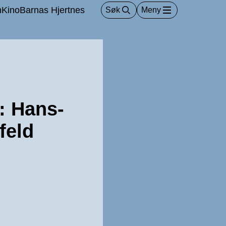
m
Kino
Barnas Hjertnes
Søk
Meny
: Hans-
feld