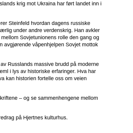
sslands krig mot Ukraina har ført landet inn i
erer Steinfeld hvordan dagens russiske
, særlig under andre verdenskrig. Han avkler
 mellom Sovjetunionens rolle den gang og
en avgjørende våpenhjelpen Sovjet mottok
ng av Russlands massive brudd på moderne
ml i lys av historiske erfaringer. Hva har
hva kan historien fortelle oss om veien
erskriftene – og se sammenhengene mellom
oredrag på Hjertnes kulturhus.