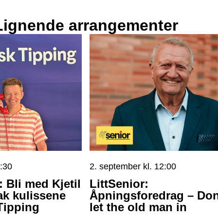
Lignende arrangementer
9:30
2. september kl. 12:00
 Bli med Kjetil
LittSenior:
ak kulissene
Åpningsforedrag – Don
Tipping
let the old man in