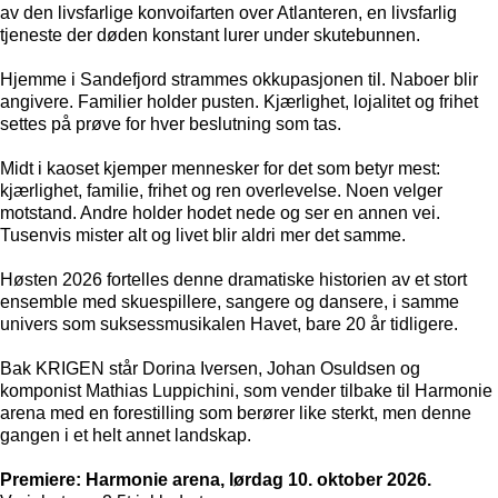
av den livsfarlige konvoifarten over Atlanteren, en livsfarlig
tjeneste der døden konstant lurer under skutebunnen.
Hjemme i Sandefjord strammes okkupasjonen til. Naboer blir
angivere. Familier holder pusten. Kjærlighet, lojalitet og frihet
settes på prøve for hver beslutning som tas.
Midt i kaoset kjemper mennesker for det som betyr mest:
kjærlighet, familie, frihet og ren overlevelse. Noen velger
motstand. Andre holder hodet nede og ser en annen vei.
Tusenvis mister alt og livet blir aldri mer det samme.
Høsten 2026 fortelles denne dramatiske historien av et stort
ensemble med skuespillere, sangere og dansere, i samme
univers som suksessmusikalen Havet, bare 20 år tidligere.
Bak KRIGEN står Dorina Iversen, Johan Osuldsen og
komponist Mathias Luppichini, som vender tilbake til Harmonie
arena med en forestilling som berører like sterkt, men denne
gangen i et helt annet landskap.
Premiere: Harmonie arena, lørdag 10. oktober 2026.