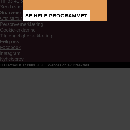
Tlf: 33 41 67 60
Send e-post
Snarveier
SE HELE PROGRAMMET
Ofte stilte spørsmål
Personvernerklæring
Cookie-erklæring
Tilgjengelighetserklæring
Følg oss
Facebook
Instagram
Nyhetsbrev
© Hjertnes Kulturhus 2026 / Webdesign av
Breakfast