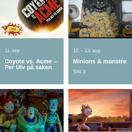
11. sep
10. – 13. aug
Coyote vs. Acme –
Minions & monstre
Per Ulv på saken
SAL 3