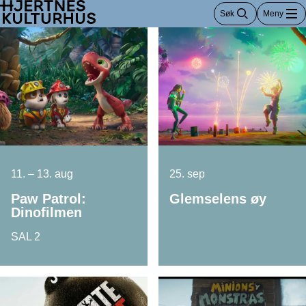
Hopp
Søk
Meny
til
innhold
11. – 13. aug
25. sep
Paw Patrol:
Glemselens øy
Dinofilmen
SAL 2