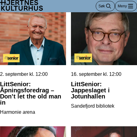
Hopp
Søk
Meny
til
innhold
2. september kl. 12:00
16. september kl. 12:00
LittSenior:
LittSenior:
Åpningsforedrag –
Jappeslaget i
Don’t let the old man
Jotunhallen
in
Sandefjord bibliotek
Harmonie arena