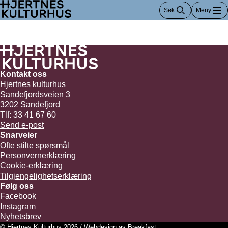
Hopp
Søk
Meny
til
innhold
Kontakt oss
Hjertnes kulturhus
Sandefjordsveien 3
3202 Sandefjord
Tlf: 33 41 67 60
Send e-post
Snarveier
Ofte stilte spørsmål
Personvernerklæring
Cookie-erklæring
Tilgjengelighetserklæring
Følg oss
Facebook
Instagram
Nyhetsbrev
© Hjertnes Kulturhus 2026 / Webdesign av
Breakfast