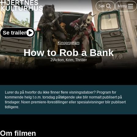
Hopp
Søk
Meny
til
innhold
Se trailer
Kinoprogram
How to Rob a Bank
2t
Action, Krim, Thriller
Lurer du på hvorfor du ikke finner flere visningsdatoer? Program for
kommende helg t.o.m. torsdag påfølgende uke blir normalt publisert på
tirsdager. Noen premiere-forestillinger eller spesialvisninger blir publisert
tidligere.
Om filmen