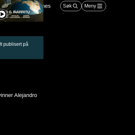
m
Kino
Barnas Hjertnes
Søk
Meny
t publisert på
vinner Alejandro