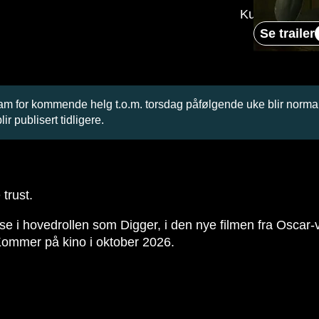
Kulturprogra
Se trailer
ram for kommende helg t.o.m. torsdag påfølgende uke blir normal
ir publisert tidligere.
trust.
e i hovedrollen som Digger, i den nye filmen fra Oscar-
 Kommer på kino i oktober 2026.