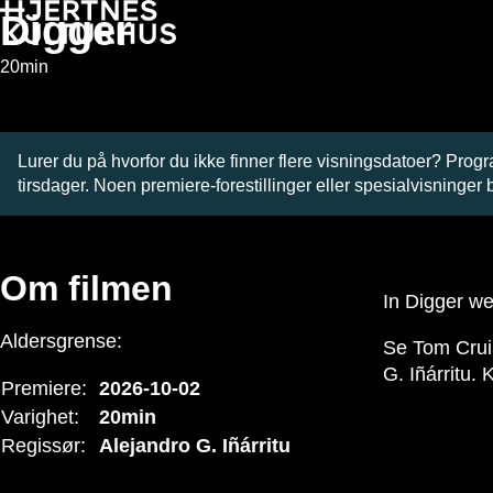
Hopp
Digger
til
innhold
20min
Lurer du på hvorfor du ikke finner flere visningsdatoer? Prog
tirsdager. Noen premiere-forestillinger eller spesialvisninger bl
Om filmen
In Digger we 
Aldersgrense:
Se Tom Cruis
G. Iñárritu.
Premiere:
2026-10-02
Varighet:
20min
Regissør:
Alejandro G. Iñárritu